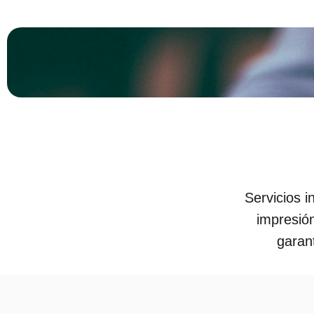
impresión
Servicios i
impresió
garan