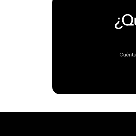
¿Q
Cuénta