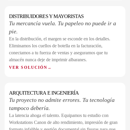
DISTRIBUIDORES Y MAYORISTAS
SECTOR 05 / 07
Tu mercancía vuela. Tu papeleo no puede ir a
pie.
En la distribución, el margen se esconde en los detalles.
Eliminamos los cuellos de botella en la facturación,
conectamos a tu fuerza de ventas y aseguramos que tu
almacén nunca deje de imprimir albaranes.
VER SOLUCIÓN
→
ARQUITECTURA E INGENIERÍA
SECTOR 06 / 07
Tu proyecto no admite errores. Tu tecnología
tampoco debería.
La latencia ahoga el talento. Equipamos tu estudio con
Workstations Canon de alto rendimiento, impresión de gran
formato infalible y gestión documental sin fisuras para que